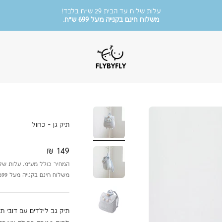
משלוח חינם בקנייה מעל 699 ש״ח.
אנו משתמשים בקבצי קוקיז לשיפור חווית הגלישה.
המשך שימוש באתר מהווה הסכמה לתנאים בהתאם למדיניות
.
מוזמנות להציץ בקטגוריית הסייל שלנו!
FlyByFly
עד 50% הנחה על פריטים נבחרים.
תיק גן - כחול
מחיר מבצע
149 ₪
המחיר כולל מע״מ. עלות שליח עד הבי
משלוח חינם בקנייה מעל 699 ש״ח.
תיק גב לילדים עם דובי ת