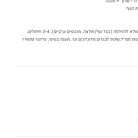
ת - שרוך + מגנט .
 הגוף
אפשרי להכיל בתוכו: סט מלא להחלפה (בגד גוף/חולצה, מכנסיים וגרביים), 4–3 חיתולים,
נות תמ''ל,שקית לבגדים מלוכלכים וכו'. מענה בסיסי, פרקטי ומסודר