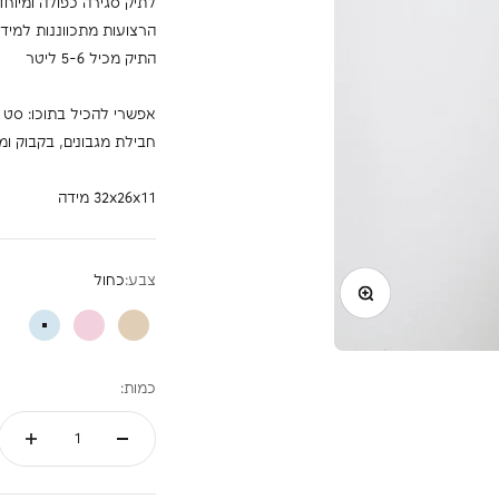
לתיק סגירה כפולה ומיוחד
הרצועות מתכווננות למידת
התיק מכיל 5-6 ליטר
חבילת מגבונים, בקבוק ומ
32x26x11 מידה
תקריב
צבע:
כחול
בז'
ורוד
כחול
כמות: