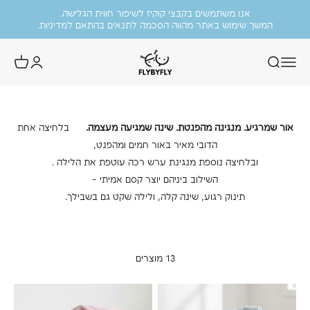
משלוח חינם בקנייה מעל 699 ש״ח.
ילוג לתוכן
אנו משתמשים בקבצי קוקיז לשיפור חווית הגלישה.
ה
יסה
המשך שימוש באתר מהווה הסכמה לתנאים בהתאם למדיניות
.
FlyByFly
מוזמנות להציץ בקטגוריית הסייל שלנו!
ות
עד 50% הנחה על פריטים נבחרים.
אור שמרגיע. מנגינה מהפנטת. שינה שמגיעה מעצמה.
בלחיצה אחת
הדובי מאיר באור חמים ומהפנט,
ובלחיצה נוספת מנגינת ערש רכה עוטפת את הלילה .
השילוב ביניהם יוצר קסם אמיתי –
תינוק רגוע, שינה קלה, ולילה שקט גם בשבילך.
13 מוצרים