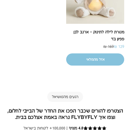
מנורת לילה לתינוק - ארנב לבן
פפיון בז'
מחיר מבצע
מחיר רגיל
169 ₪
129 ₪
אזל מהמלאי
רגעים מהסושיאל
הצטרפו להורים שכבר הפכו את החדר של הבייבי לחלום,
וצפו איך FLYBYFLY נראה באמת אצלכם בבית.
4.8 מצוין!
| 100,000+ לקוחות בישראל