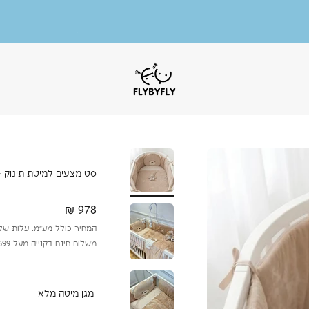
משלוח חינם בקנייה מעל 699 ש״ח.
אנו משתמשים בקבצי קוקיז לשיפור חווית הגלישה.
המשך שימוש באתר מהווה הסכמה לתנאים בהתאם למדיניות
.
מוזמנות להציץ בקטגוריית הסייל שלנו!
FlyByFly
עד 50% הנחה על פריטים נבחרים.
סט מצעים למיטת תינוק – 
מחיר מבצע
978 ₪
המחיר כולל מע״מ. עלות שליח עד הבי
משלוח חינם בקנייה מעל 699 ש״ח.
מגן מיטה מלא