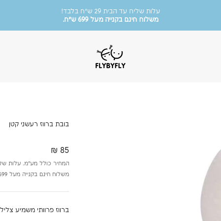
משלוח חינם בקנייה מעל 699 ש״ח.
אנו משתמשים בקבצי קוקיז לשיפור חווית הגלישה.
המשך שימוש באתר מהווה הסכמה לתנאים בהתאם למדיניות
.
מוזמנות להציץ בקטגוריית הסייל שלנו!
FlyByFly
עד 50% הנחה על פריטים נבחרים.
בובת ברווז רעשני קטן
מחיר מבצע
85 ₪
המחיר כולל מע״מ. עלות שליח עד הבי
משלוח חינם בקנייה מעל 699 ש״ח.
ברווז פרוותי משמיע צליל