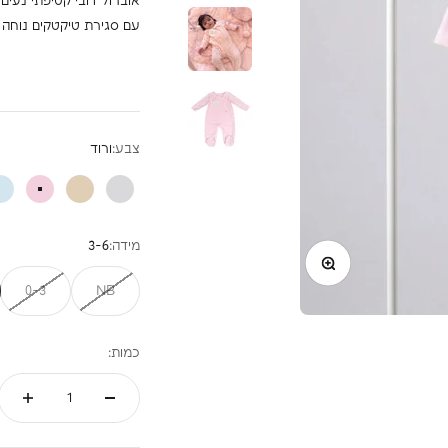
עם סגירת טיקטקים נוחה 
צבע:
ורוד
אפור
בז'
ורוד
כ
מידה:
3-6
תקריב
0-3
NB
כמות: