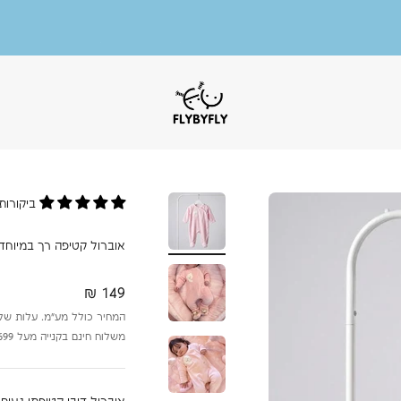
משלוח חינם בקנייה מעל 699 ש״ח.
אנו משתמשים בקבצי קוקיז לשיפור חווית הגלישה.
המשך שימוש באתר מהווה הסכמה לתנאים בהתאם למדיניות
.
מוזמנות להציץ בקטגוריית הסייל שלנו!
FlyByFly
עד 50% הנחה על פריטים נבחרים.
ביקורות 
אוברול קטיפה רך במיוחד 
מחיר מבצע
149 ₪
המחיר כולל מע״מ. עלות שליח עד הבי
משלוח חינם בקנייה מעל 699 ש״ח.
אוברול דובי קטיפתי נעים