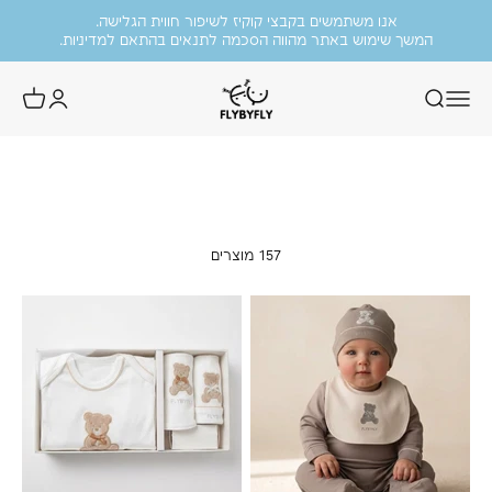
משלוח חינם בקנייה מעל 699 ש״ח.
ילוג לתוכן
אנו משתמשים בקבצי קוקיז לשיפור חווית הגלישה.
ה
יסה
המשך שימוש באתר מהווה הסכמה לתנאים בהתאם למדיניות
.
FlyByFly
מוזמנות להציץ בקטגוריית הסייל שלנו!
ות
עד 50% הנחה על פריטים נבחרים.
157 מוצרים