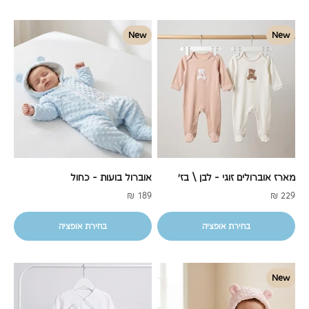
New
New
מארז אוברולים זוגי - לבן \ בז'
אוברול בועות - כחול
מחיר מבצע
מחיר מבצע
189 ₪
229 ₪
בחירת אופציה
בחירת אופציה
New