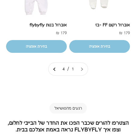
אוברול רקום FF -בז
אוברול בנות flybyfly
מחיר מבצע
מחיר מבצע
179 ₪
179 ₪
בחירת אופציה
בחירת אופציה
1 / 4
רגעים מהסושיאל
הצטרפו להורים שכבר הפכו את החדר של הבייבי לחלום,
וצפו איך FLYBYFLY נראה באמת אצלכם בבית.