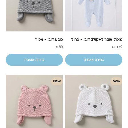
מארז אוברול+קולב דובי - כחול
כובע דובי - אפור
מחיר מבצע
מחיר מבצע
89 ₪
179 ₪
בחירת אופציה
בחירת אופציה
New
New