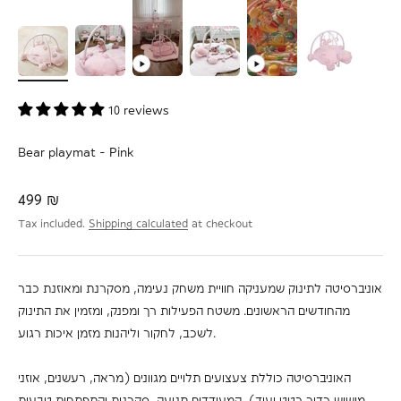
10 reviews
Bear playmat - Pink
Sale price
499 ₪
Tax included.
Shipping calculated
at checkout
אוניברסיטה לתינוק שמעניקה חוויית משחק נעימה, מסקרנת ומאוזנת כבר
מהחודשים הראשונים. משטח הפעילות רך ומפנק, ומזמין את התינוק
לשכב, לחקור וליהנות מזמן איכות רגוע.
האוניברסיטה כוללת צעצועים תלויים מגוונים (מראה, רעשנים, אוזני
מישוש כדור רטט ועוד), המעודדים תנועה, סקרנות והתפתחות טבעית.