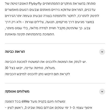
האוניברסיטה של Flybyfly פותחה בהשראת מחקרים התפתחותיים
עדכניים, המראים שדווקא גירויים מאוזנים וצבעים רגועים מאפשרים
לתינוק להתרכז, לחקור ולהתפתח בצורה טבעית ונעימה יותר.הגירויים
במוצר מגיעים דרך מרקמים, תנועה, צלילים וצורות - ולא רק דרך
צבע. כך שהתינוק מקבל חוויית למידה מלאה, בלי עומס מיותר,
התומכת בהתפתחות תקינה ומאוזנת.
הוראות כביסה
יש לנתק את המוטות ולהכניס את המשטח למכונת הכביסה.
30 מעלות, סחיטה עדינה, ייבוש בצל.
לקראת תום הייבוש ניתן להכניס למייבש הכביסה
משלוחים ואספקה
משלוח חינם בקנייה מעל 699₪ בכל הזמנה!
- איסוף עצמי: 1-3 ימי עסקים אברהם בומה שביט 3, ראשון לציון