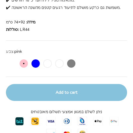
✔️ מתאימה מגיל לידה ועד כ־18 חודשים.
️✔️ משמשת גם כרקע מושלם לתיעוד רגעים קטנים מהשנה הראשונה.
מידה:
92×74 ס"מ
LR44
סוללות:
pink
צבע:
falcon'
pink
blue
white
white
gray
Add to cart
ניתן לשלם במגוון אמצעי תשלום מאובטחים